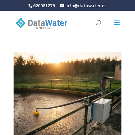
620981276
info@datawater.es