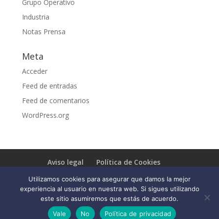
Grupo Operativo
Industria
Notas Prensa
Meta
Acceder
Feed de entradas
Feed de comentarios
WordPress.org
Aviso legal
Política de Cookies
Política de Privacidad
Utilizamos cookies para asegurar que damos la mejor
experiencia al usuario en nuestra web. Si sigues utilizando
este sitio asumiremos que estás de acuerdo.
Vale
No
Política de privacidad
Un producto de
Perfect Numbers