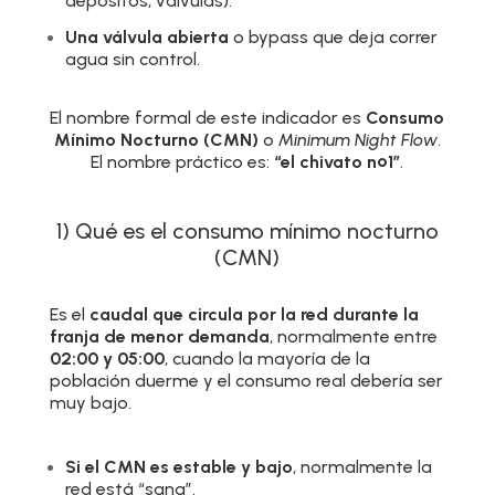
depósitos, válvulas).
Una válvula abierta
o bypass que deja correr
agua sin control.
El nombre formal de este indicador es
Consumo
Mínimo Nocturno (CMN)
o
Minimum Night Flow
.
El nombre práctico es:
“el chivato nº1”
.
1) Qué es el consumo mínimo nocturno
(CMN)
Es el
caudal que circula por la red durante la
franja de menor demanda
, normalmente entre
02:00 y 05:00
, cuando la mayoría de la
población duerme y el consumo real debería ser
muy bajo.
Si el CMN es estable y bajo
, normalmente la
red está “sana”.