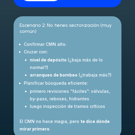
Escenario 2: No tienes sectorización (muy
común)
Confirmar CMN alto.
Cruzar con:
nivel de depósito
(¿baja más de lo
normal?)
arranques de bombeo
(¿trabaja más?)
Planificar búsqueda eficiente:
primero revisiones “fáciles”: válvulas,
by-pass, reboses, hidrantes
luego inspección de tramos críticos
El CMN no hace magia, pero
te dice dónde
mirar primero
.