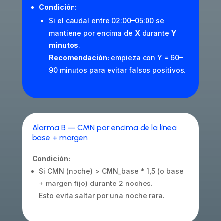
Condición:
Si el caudal entre 02:00–05:00 se
mantiene por encima de
X
durante
Y
minutos
.
Recomendación:
empieza con Y = 60–
90 minutos para evitar falsos positivos.
Alarma B — CMN por encima de la línea
base + margen
Condición:
Si CMN (noche) > CMN_base * 1,5 (o base
+ margen fijo) durante 2 noches.
Esto evita saltar por una noche rara.