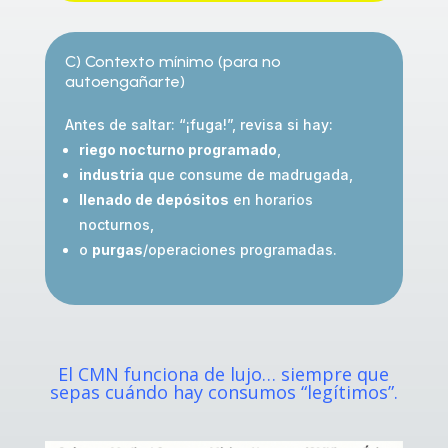
C) Contexto mínimo (para no
autoengañarte)
Antes de saltar: “¡fuga!”, revisa si hay:
riego nocturno programado
,
industria
que consume de madrugada,
llenado de depósitos
en horarios
nocturnos,
o
purgas
/operaciones programadas.
El CMN funciona de lujo… siempre que
sepas cuándo hay consumos “legítimos”.