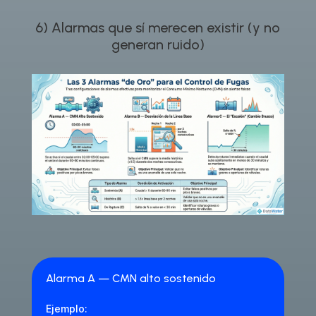
6) Alarmas que sí merecen existir (y no
generan ruido)
Alarma A — CMN alto sostenido
Ejemplo: