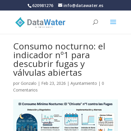
620981276
info@datawater.es
Consumo nocturno: el
indicador nº1 para
descubrir fugas y
válvulas abiertas
por
Gonzalo
|
Feb 23, 2026
|
Ayuntamiento
|
0
Comentarios