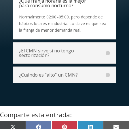
¿Qué franja horaria es la mejor
para consumo nocturno?
Normalmente 02:00–05:00, pero depende de
hábitos locales e industria. Lo clave es que sea
la franja de menor demanda real.
¿El CMN sirve si no tengo
sectorización?
¿Cuándo es “alto” un CMN?
Comparte esta entrada:
Compartir
Compartir
Compartir
Compartir
Compa
X
F
P
L
E