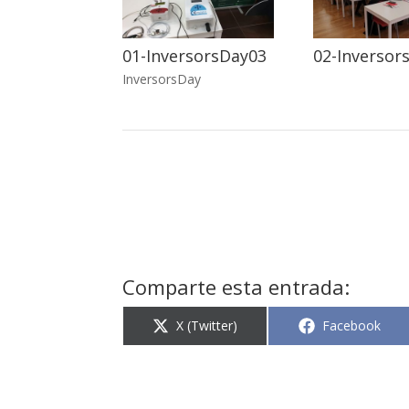
01-InversorsDay03
02-Inversor
InversorsDay
Comparte esta entrada:
Compartir
Compartir
X (Twitter)
Facebook
en
en