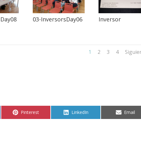
sDay08
03-InversorsDay06
Inversor
1
2
3
4
Siguie
Compartir
Compartir
Compart
Pinterest
LinkedIn
Email
en
en
en