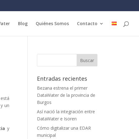
Water
Blog
Quiénes Somos
Contacto
Entradas recientes
Bezana estrena el primer
DataWater de la provincia de
 está
Burgos
 y un
Así nació la integración entre
DataWater e Isoren
Cómo digitalizar una EDAR
cia
y
municipal