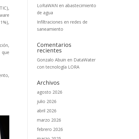
LoRaWAN en abastecimiento
TIC),
de agua
tware
Infiltraciones en redes de
11%),
saneamiento
Comentarios
ción,
recientes
, que
Gonzalo Abuin
en
DataWater
con tecnología LORA
ento,
Archivos
agosto 2026
julio 2026
abril 2026
marzo 2026
febrero 2026
marzo 2025